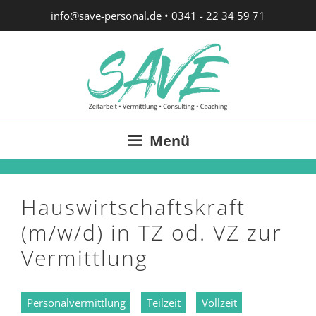
Zum
info@save-personal.de
•
0341 - 22 34 59 71
Inhalt
springen
Menü
Hauswirtschaftskraft
(m/w/d) in TZ od. VZ zur
Vermittlung
Personalvermittlung
Teilzeit
Vollzeit