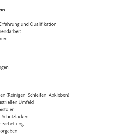
ion
Erfahrung und Qualifikation
nendarbeit
hmen
ngen
n (Reinigen, Schleifen, Abkleben)
striellen Umfeld
istolen
 Schutzlacken
bearbeitung
svorgaben