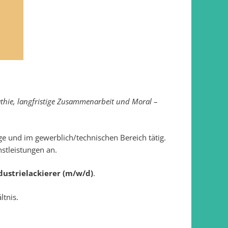
athie, lang­fristige Zusam­men­arbeit und Moral
–
ge und im gewerblich/technischen Bereich tätig.
stleistungen an.
dustrielackierer (m/w/d)
.
ltnis.