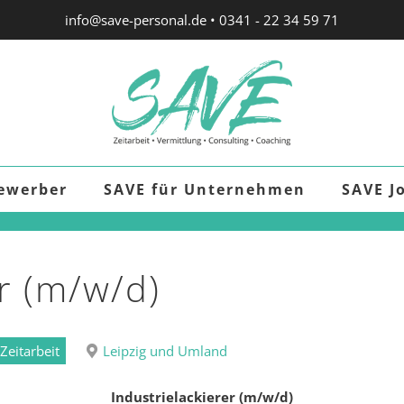
info@save-personal.de
•
0341 - 22 34 59 71
Bewerber
SAVE für Unternehmen
SAVE J
er (m/w/d)
Zeitarbeit
Leipzig und Umland
Industrielackierer (m/w/d)