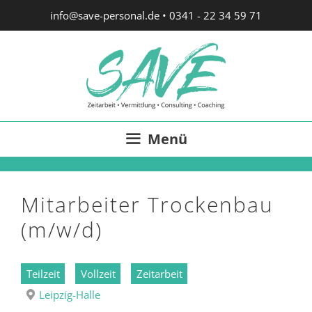
Zum
info@save-personal.de
•
0341 - 22 34 59 71
Inhalt
springen
Menü
Mitarbeiter Trockenbau
(m/w/d)
Teilzeit
Vollzeit
Zeitarbeit
Leipzig-Halle