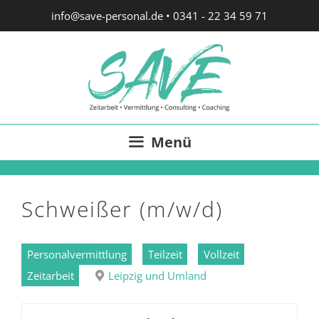
Zum
info@save-personal.de
•
0341 - 22 34 59 71
Inhalt
springen
Menü
Schweißer (m/w/d)
Personalvermittlung
Teilzeit
Vollzeit
Zeitarbeit
Leipzig und Umland